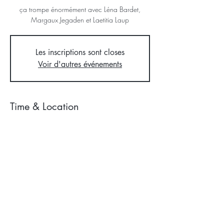
ça trompe énormément avec Léna Bardet,
Margaux Jegaden et Laetitia Laup
Les inscriptions sont closes
Voir d'autres événements
Time & Location
15 avr. 2025, 13:00 – 14:00
Zoom Webinaire
GREEG
5 rue Eugène Sue
94700 Maisons Alfort